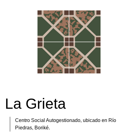
La Grieta
Centro Social Autogestionado, ubicado en Río
Piedras, Boriké.